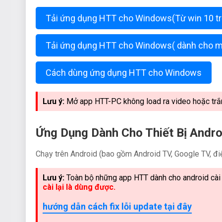
Tải ứng dụng HTT cho Windows(Từ win 10 trở
Tải ứng dụng HTT cho Windows( dành cho mọi
Cách dùng ứng dụng HTT cho Windows
Lưu ý:
Mở app HTT-PC không load ra video hoặc trắ
Ứng Dụng Dành Cho Thiết Bị Andro
Chạy trên Android (bao gồm Android TV, Google TV, điện
Lưu ý:
Toàn bộ những app HTT dành cho android cài 
cài lại là dùng được.
hướng dẫn cách fix lỗi update tại đây