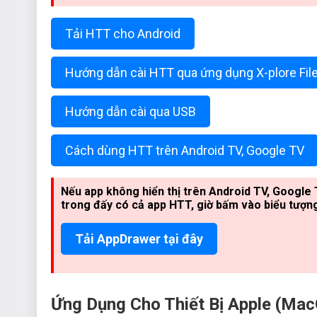
Tải HTT cho Android
Hướng dẫn cài HTT qua ứng dụng X-plore Fil
Hướng dẫn cài qua USB
Cách dùng HTT trên Android TV, Google TV
Nếu app không hiển thị trên Android TV, Google
trong đấy có cả app HTT, giờ bấm vào biểu tượn
Tải AppDrawer tại đây
Ứng Dụng Cho Thiết Bị Apple (Ma