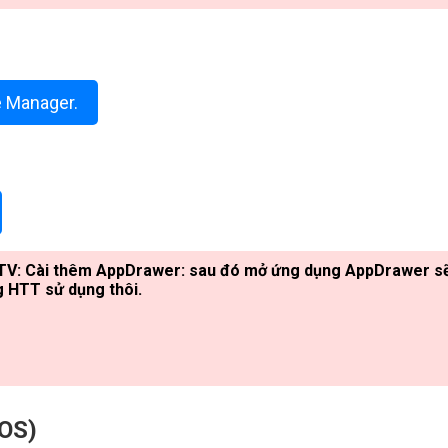
e Manager.
 TV:
Cài thêm AppDrawer: sau đó mở ứng dụng AppDrawer sẽ th
g HTT sử dụng thôi.
cOS)